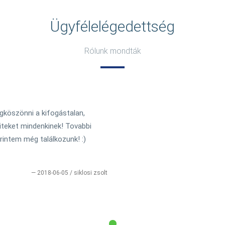
Ügyfélelégedettség
Rólunk mondták
köszönni a kifogástalan,
titeket mindenkinek! Tovabbi
rintem még találkozunk! :)
2018-06-05 / siklosi zsolt