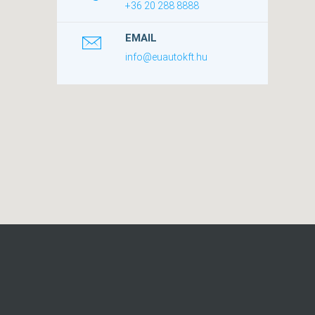
+36 20 288 8888
EMAIL
info@euautokft.hu