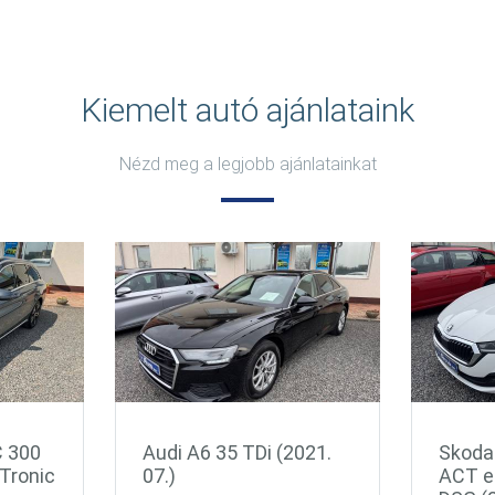
Kiemelt autó ajánlataink
Nézd meg a legjobb ajánlatainkat
021.
Skoda Octavia 1.5 TSi
Seat L
ACT e-TEC Ambition
Style 