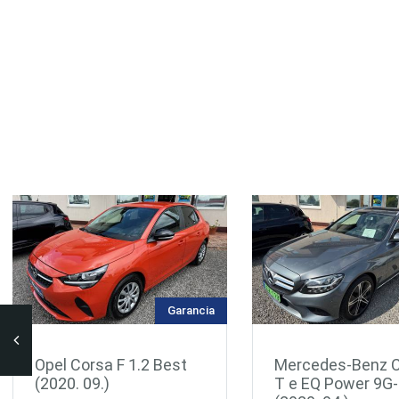
Mercedes-Benz C 300
Audi A6 35 TDi (2
T e EQ Power 9G-Tronic
07.)