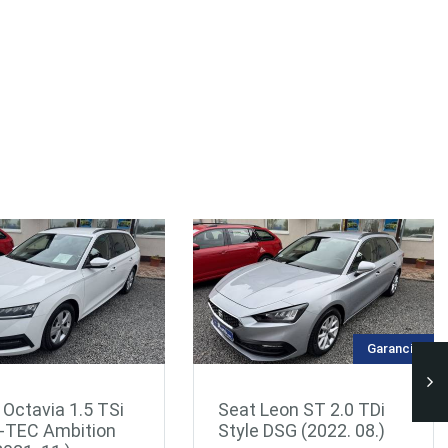
Garancia
eon ST 2.0 TDi
Peugeot 508 1.5
DSG (2022. 08.)
BlueHDi Allure EAT8