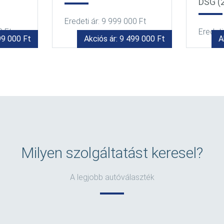
DSG (2021. 11.)
0 Ft
Eredeti
Eredeti ár: 5 999 000 Ft
99 000 Ft
Akciós ár: 5 599 000 Ft
A
Milyen szolgáltatást keresel?
A legjobb autóválaszték